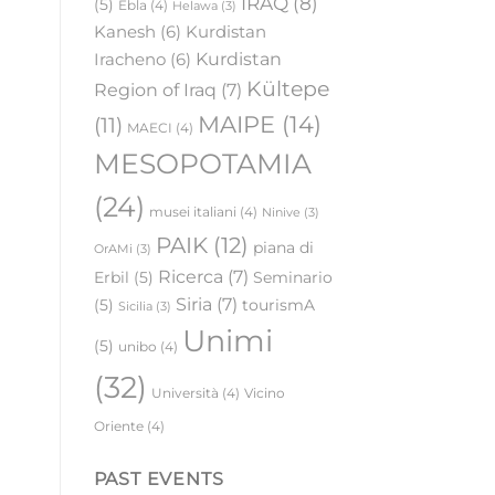
IRAQ
(8)
(5)
Ebla
(4)
Helawa
(3)
Kanesh
(6)
Kurdistan
Iracheno
(6)
Kurdistan
Kültepe
Region of Iraq
(7)
MAIPE
(14)
(11)
MAECI
(4)
MESOPOTAMIA
(24)
musei italiani
(4)
Ninive
(3)
PAIK
(12)
piana di
OrAMi
(3)
Ricerca
(7)
Erbil
(5)
Seminario
Siria
(7)
(5)
tourismA
Sicilia
(3)
Unimi
(5)
unibo
(4)
(32)
Università
(4)
Vicino
Oriente
(4)
PAST EVENTS