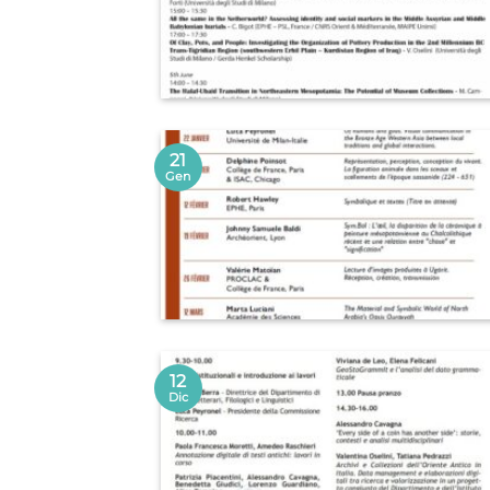
21
Gen
12
Dic