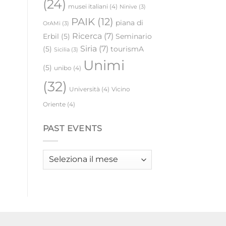
(24)
musei italiani
(4)
Ninive
(3)
PAIK
(12)
piana di
OrAMi
(3)
Ricerca
(7)
Erbil
(5)
Seminario
Siria
(7)
(5)
tourismA
Sicilia
(3)
Unimi
(5)
unibo
(4)
(32)
Università
(4)
Vicino
Oriente
(4)
PAST EVENTS
Past
events