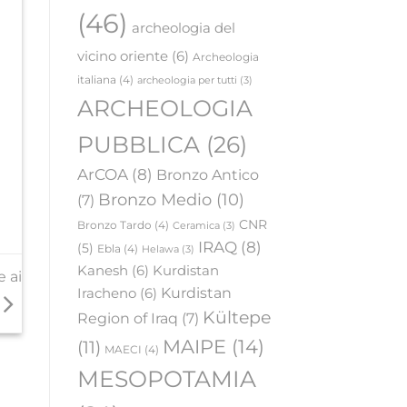
(46)
archeologia del
vicino oriente
(6)
Archeologia
italiana
(4)
archeologia per tutti
(3)
ARCHEOLOGIA
PUBBLICA
(26)
ArCOA
(8)
Bronzo Antico
Bronzo Medio
(10)
(7)
CNR
Bronzo Tardo
(4)
Ceramica
(3)
IRAQ
(8)
(5)
Ebla
(4)
Helawa
(3)
Kanesh
(6)
Kurdistan
e ai
Iracheno
(6)
Kurdistan
Kültepe
Region of Iraq
(7)
MAIPE
(14)
(11)
MAECI
(4)
MESOPOTAMIA