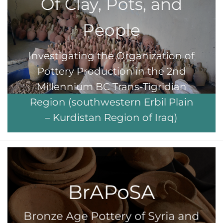
Of Clay, Pots, and
People
Investigating the Organization of
Pottery Production in the 2nd
Millennium BC Trans-Tigridian
Region (southwestern Erbil Plain
– Kurdistan Region of Iraq)
BrAPoSA
Bronze Age Pottery of Syria and