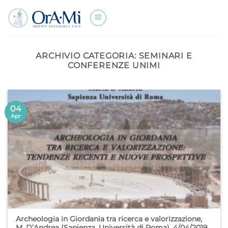
Salta
ai
contenuti
ARCHIVIO CATEGORIA:
SEMINARI E
CONFERENZE UNIMI
04
Apr
Archeologia in Giordania tra ricerca e valorizzazione,
M. D’Andrea (Sapienza, Università di Roma), 4/04/2019