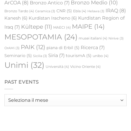
Bronzo Medio
(10)
ArCOA
(8)
Bronzo Antico
(7)
IRAQ
(8)
CNR
(5)
Bronzo Tardo
(4)
Ebla
(4)
Ceramica
(3)
Helawa
(3)
Kanesh
(6)
Kurdistan Iracheno
(6)
Kurdistan Region of
MAIPE
(14)
Kültepe
(11)
Iraq
(7)
MAECI
(4)
MESOPOTAMIA
(24)
musei italiani
(4)
Ninive
(3)
PAIK
(12)
Ricerca
(7)
piana di Erbil
(5)
OrAMi
(3)
Siria
(7)
Seminario
(5)
tourismA
(5)
unibo
(4)
Sicilia
(3)
Unimi
(32)
Università
(4)
Vicino Oriente
(4)
PAST EVENTS
Past
events