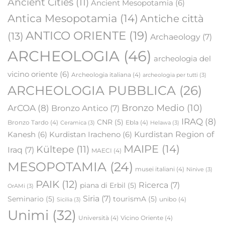
Ancient Cities
(11)
Ancient Mesopotamia
(6)
Antica Mesopotamia
(14)
Antiche città
ANTICO ORIENTE
(19)
(13)
Archaeology
(7)
ARCHEOLOGIA
(46)
archeologia del
vicino oriente
(6)
Archeologia italiana
(4)
archeologia per tutti
(3)
ARCHEOLOGIA PUBBLICA
(26)
Bronzo Medio
(10)
ArCOA
(8)
Bronzo Antico
(7)
IRAQ
(8)
CNR
(5)
Bronzo Tardo
(4)
Ebla
(4)
Ceramica
(3)
Helawa
(3)
Kanesh
(6)
Kurdistan Iracheno
(6)
Kurdistan Region of
MAIPE
(14)
Kültepe
(11)
Iraq
(7)
MAECI
(4)
MESOPOTAMIA
(24)
musei italiani
(4)
Ninive
(3)
PAIK
(12)
Ricerca
(7)
piana di Erbil
(5)
OrAMi
(3)
Siria
(7)
Seminario
(5)
tourismA
(5)
unibo
(4)
Sicilia
(3)
Unimi
(32)
Università
(4)
Vicino Oriente
(4)