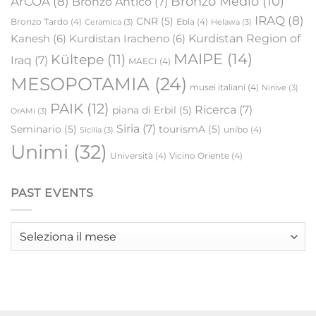
Bronzo Medio
(10)
ArCOA
(8)
Bronzo Antico
(7)
IRAQ
(8)
CNR
(5)
Bronzo Tardo
(4)
Ebla
(4)
Ceramica
(3)
Helawa
(3)
Kanesh
(6)
Kurdistan Iracheno
(6)
Kurdistan Region of
MAIPE
(14)
Kültepe
(11)
Iraq
(7)
MAECI
(4)
MESOPOTAMIA
(24)
musei italiani
(4)
Ninive
(3)
PAIK
(12)
Ricerca
(7)
piana di Erbil
(5)
OrAMi
(3)
Siria
(7)
Seminario
(5)
tourismA
(5)
unibo
(4)
Sicilia
(3)
Unimi
(32)
Università
(4)
Vicino Oriente
(4)
PAST EVENTS
Past
events